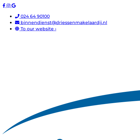
024 64 90100
binnendienst@driessenmakelaardij.nl
To our website ›