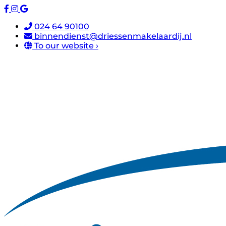
024 64 90100
binnendienst@driessenmakelaardij.nl
To our website ›