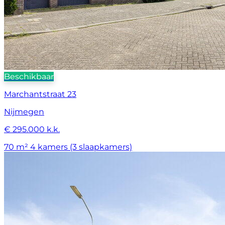
Beschikbaar
Marchantstraat 23
Nijmegen
€ 295.000 k.k.
70 m²
4 kamers (3 slaapkamers)