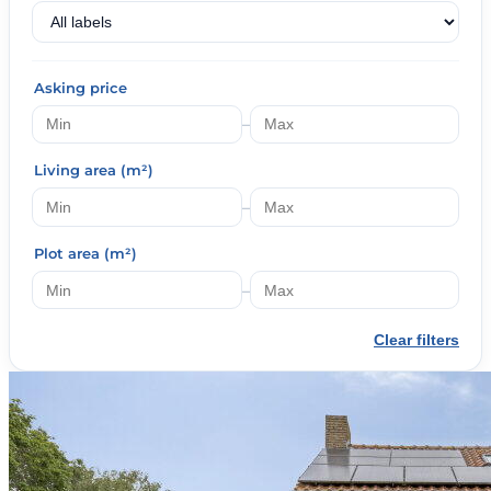
Asking price
–
Living area (m²)
–
Plot area (m²)
–
Clear filters