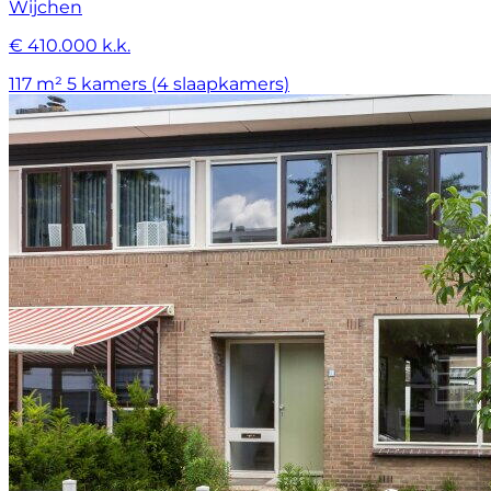
Wijchen
€ 410.000 k.k.
117 m²
5 kamers (4 slaapkamers)