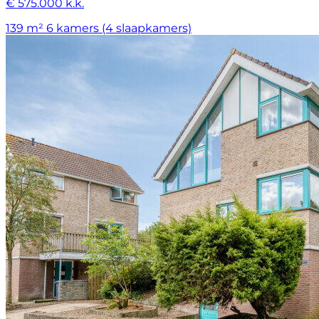
€ 575.000 k.k.
139 m²
6 kamers (4 slaapkamers)