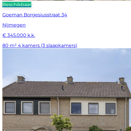
Beschikbaar
Goeman Borgesiusstraat 34
Nijmegen
€ 345.000 k.k.
80 m²
4 kamers (3 slaapkamers)