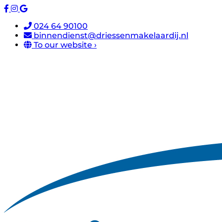
024 64 90100
binnendienst@driessenmakelaardij.nl
To our website ›