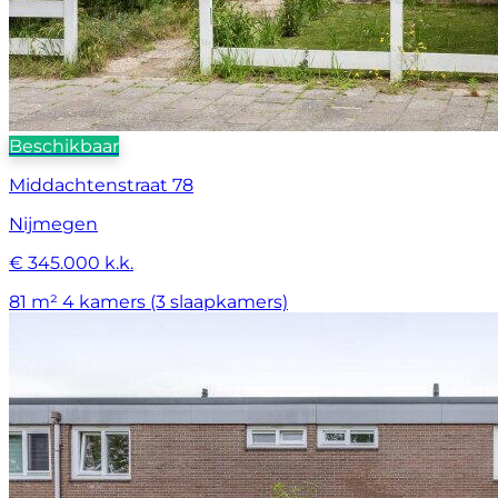
Beschikbaar
Middachtenstraat 78
Nijmegen
€ 345.000 k.k.
81 m²
4 kamers (3 slaapkamers)