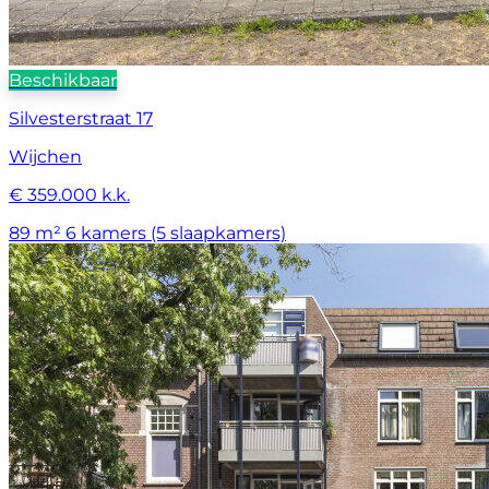
Beschikbaar
Silvesterstraat 17
Wijchen
€ 359.000 k.k.
89 m²
6 kamers (5 slaapkamers)