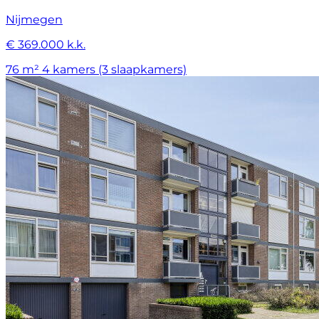
Nijmegen
€ 369.000 k.k.
76 m²
4 kamers (3 slaapkamers)