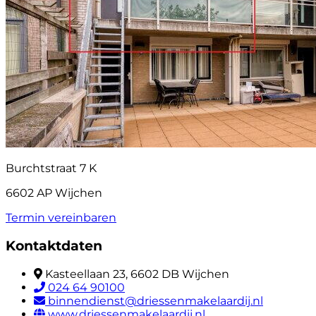
Burchtstraat 7 K
6602 AP Wijchen
Termin vereinbaren
Kontaktdaten
Kasteellaan 23, 6602 DB Wijchen
024 64 90100
binnendienst@driessenmakelaardij.nl
www.driessenmakelaardij.nl